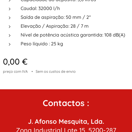
Caudal: 32000 l/h
Saída de aspiração: 50 mm / 2″
Elevação / Aspiração: 28 / 7 m
Nível de potência acústica garantida: 108 dB(A)
Peso líquido : 25 kg
0,00
€
preço com IVA
Sem os custos de envio
Contactos :
J. Afonso Mesquita, Lda.
Zona Industrial Lote 15, 5200-287