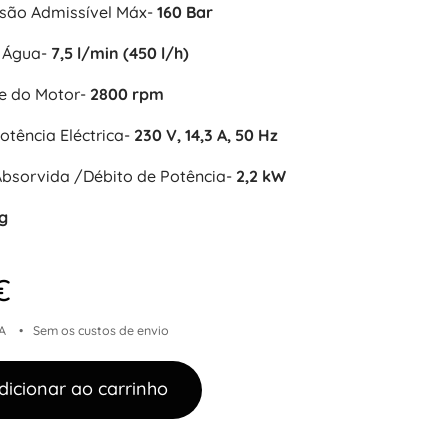
são Admissível Máx-
160 Bar
 Água-
7,5 l/min (450 l/h)
e do Motor-
2800 rpm
otência Eléctrica-
230 V, 14,3 A, 50 Hz
Absorvida /Débito de Potência-
2,2 kW
Kg
€
A
Sem os custos de envio
dicionar ao carrinho