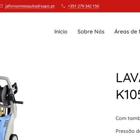
jafonsomesquita@sapo.pt
+351 279 342 150
Início
Sobre Nós
Áreas de
LA
K10
Com tamb
Pressão d