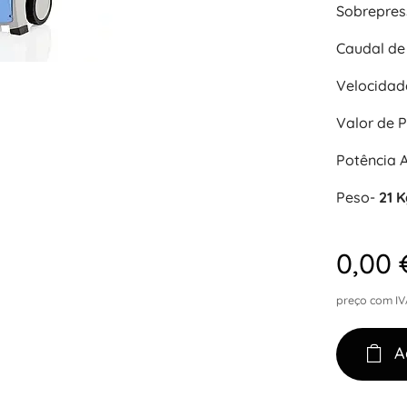
Sobrepres
Caudal de
Velocidad
Valor de P
Potência 
Peso-
21 
0,00
preço com IV
A