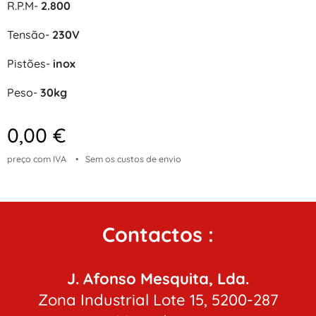
R.P.M-
2.800
Tensão-
230V
Pistões-
inox
Peso-
30kg
0,00
€
preço com IVA
Sem os custos de envio
Contactos :
J. Afonso Mesquita, Lda.
Zona Industrial Lote 15, 5200-287