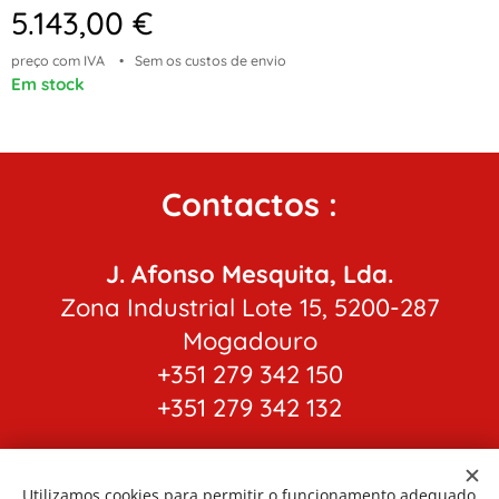
5.143,00
€
preço com IVA
Sem os custos de envio
Em stock
Contactos :
J. Afonso Mesquita, Lda.
Zona Industrial Lote 15, 5200-287
Mogadouro
+351 279 342 150
+351 279 342 132
(
chamada para a rede fixa nacional)
jafonsomesquita@sapo.pt
Utilizamos cookies para permitir o funcionamento adequado